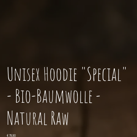
Unisex Hoodie "Special"
- Bio-Baumwolle -
Natural Raw
Preis
€ 79,90