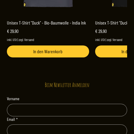
Unisex T-Shirt "Duck" - Bio-Baumwolle - India Ink
Unisex T-Shirt "Duck" -
Preis
Preis
€ 29,90
€ 29,90
inkl. USt
|
zzgl. Versand
inkl. USt
|
zzgl. Versand
In den Warenkorb
In den
NEU
NEU
Beim Newsletter Anmelden
Vorname
Email
*