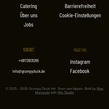
i
i
Catering
Barrierefreiheit
l
l
i
i
Über uns
Cookie-Einstellungen
t
t
e
e
Jobs
r
r
KONTAKT
Folgt uns
+491726131265
Instagram
Facebook
info@grumpyduck.de
© 2025 - 2026 Grumpy Duck Inh. Sven von Appen. Built by
Max
Marowski
with
Wix Studio