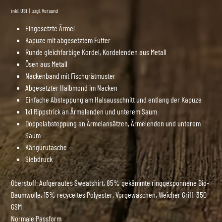
inkl. USt
|
zzgl. Versand
Eingesetzte Ärmel
Kapuze mit abgesetztem Futter
Runde gleichfarbige Kordel, Kordelenden aus Metall
Ösen aus Metall
Nackenband mit Fischgrätmuster
Abgesetzter Halbmond im Nacken
Einfache Absteppung am Halsausschnitt und entlang der Kapuze
1x1 Rippstrick an Ärmelenden und unterem Saum
Doppelabsteppung an Ärmelansätzen, Ärmelenden und unterem
Saum
Kängurutasche
Siebdruck
Oberstoff: Aufgerautes Sweatshirt, 85% gekämmte ringgesponnene Bio-
Baumwolle, 15% recyceltes Polyester, Vorgewaschen, Weicher Griff, 350
GSM
Normale Passform