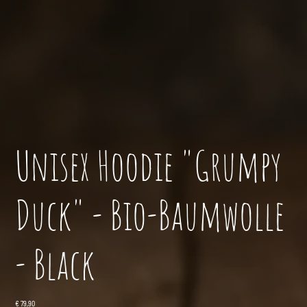
Unisex Hoodie "Grumpy
Duck" - Bio-Baumwolle
- Black
Preis
€ 79,90