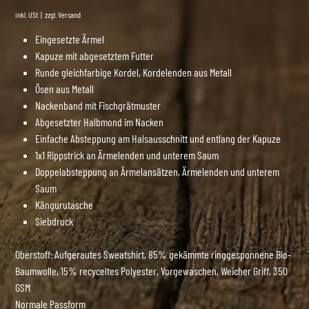
inkl. USt
|
zzgl. Versand
Eingesetzte Ärmel
Kapuze mit abgesetztem Futter
Runde gleichfarbige Kordel, Kordelenden aus Metall
Ösen aus Metall
Nackenband mit Fischgrätmuster
Abgesetzter Halbmond im Nacken
Einfache Absteppung am Halsausschnitt und entlang der Kapuze
1x1 Rippstrick an Ärmelenden und unterem Saum
Doppelabsteppung an Ärmelansätzen, Ärmelenden und unterem
Saum
Kängurutasche
Siebdruck
Oberstoff: Aufgerautes Sweatshirt, 85% gekämmte ringgesponnene Bio-
Baumwolle, 15% recyceltes Polyester, Vorgewaschen, Weicher Griff, 350
GSM
Normale Passform