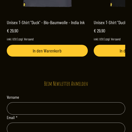
Unisex T-Shirt "Duck" - Bio-Baumwolle - India Ink
Unisex T-Shirt "Duck" -
Preis
Preis
€ 29,90
€ 29,90
inkl. USt
|
zzgl. Versand
inkl. USt
|
zzgl. Versand
In den Warenkorb
In den
NEU
NEU
Beim Newsletter Anmelden
Vorname
Email
*