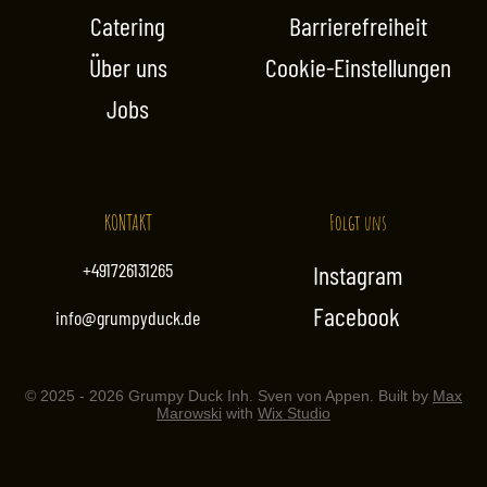
i
i
Catering
Barrierefreiheit
l
l
i
i
Über uns
Cookie-Einstellungen
t
t
e
e
Jobs
r
r
KONTAKT
Folgt uns
+491726131265
Instagram
Facebook
info@grumpyduck.de
© 2025 - 2026 Grumpy Duck Inh. Sven von Appen. Built by
Max
Marowski
with
Wix Studio